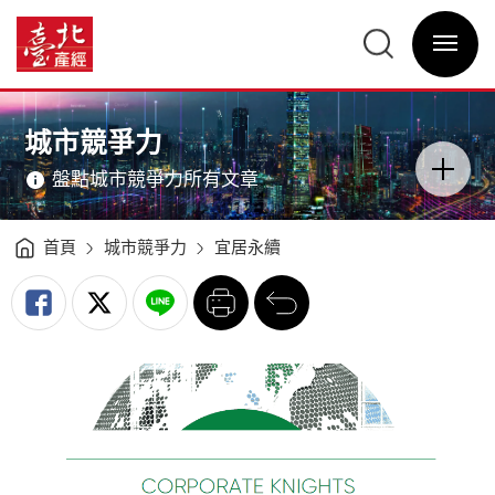
永
續
臺
城
北
市
選
產
評
單
經
比
開
資
臺
關
訊
北
網
市
網
主
創
站
意
佳
主
境
績
選
區
城市競爭力
-
單
分
臺
類
北
開
產
盤點城市競爭力所有文章
關
經
資
訊
網
首頁
城市競爭力
宜居永續
列
回
印
前
一
頁