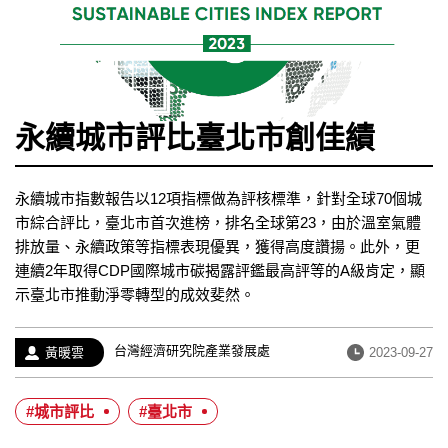
永續城市評比臺北市創佳績
永續城市指數報告以12項指標做為評核標準，針對全球70個城
市綜合評比，臺北市首次進榜，排名全球第23，由於溫室氣體
排放量、永續政策等指標表現優異，獲得高度讚揚。此外，更
連續2年取得CDP國際城市碳揭露評鑑最高評等的A級肯定，顯
示臺北市推動淨零轉型的成效斐然。
經
台灣經濟研究院產業發展處
作
發
黃暖雲
2023-09-27
歷：
者：
布
日
#城市評比
#臺北市
期：