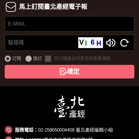
馬上訂閱臺北產經電子報
E-
MAIL
驗
證
訂閱
退訂
我已閱讀並同意個資蒐集條款
碼
確定
服務電話：
02-25865000#408 臺北產經編輯小組