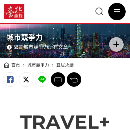
臺
北
臺
市
北
獲
選
產
評
單
經
宜
開
資
居
關
訊
城
網
休
網
主
閒
站
意
旅
主
境
遊
選
區
城市競爭力
目
單
分
的
類
地
開
-
盤點城市競爭力所有文章
關
臺
北
產
經
資
訊
首頁
城市競爭力
宜居永續
網
列
回
印
前
一
頁