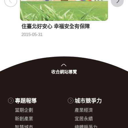
住臺北好安心 幸福安全有保障
臺北
發布日期：
2015-05-31
2015-0
收合
網站導覽
專題報導
城市競爭力
當期企劃
產業經濟
新創產業
宜居永續
智慧城市
總體競爭力