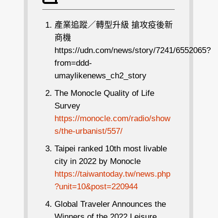
產業追蹤／轉型升級 搶攻疫後新
商機
https://udn.com/news/story/7241/6552065?
from=ddd-
umaylikenews_ch2_story
The Monocle Quality of Life
Survey
https://monocle.com/radio/show
s/the-urbanist/557/
Taipei ranked 10th most livable
city in 2022 by Monocle
https://taiwantoday.tw/news.php
?unit=10&post=220944
Global Traveler Announces the
Winners of the 2022 Leisure