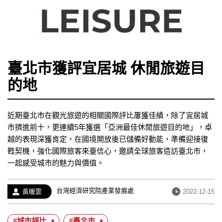
臺北市獲評宜居城 休閒旅遊目
的地
近期臺北市在觀光旅遊的相關國際評比屢獲佳績，除了宜居城
市擠進前十，更連續5年獲選「亞洲最佳休閒旅遊目的地」，卓
越的表現深獲肯定，在國境開放後已儲備好動能，準備迎接復
甦契機，強化國際旅客來臺信心，邀請全球旅客造訪臺北市，
一起感受城市的魅力與價值。
經
台灣經濟研究院產業發展處
作
發
黃暖雲
2022-12-15
歷：
者：
布
日
#城市評比
#臺北市