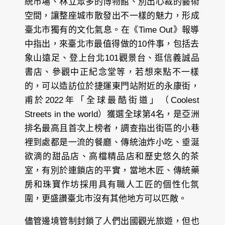
統市場、林立眾多的博物館、別出心裁的藝術
空間，讓整座城市散發出不一樣的魅力，形成
臺北市獨有的文化氣息。在《Time Out》報導
中指出，來臺北市最值得做的10件事，包括去
象山遠足、登上台北101觀景台、逛信義誠品
書店、參觀中正紀念堂等，若想來點不一樣
的，可以造訪位於捷運東門站附近的永康街，
甫於2022年「全球最酷街道」（Coolest
Streets in the world）獲選全球第4名，是亞洲
排名最高且首次上榜者，調查指出街區的小巷
裡到處都是一流的餐廳、傳統油炸小吃、垂涎
欲滴的甜品店、高檔精品店和歷史悠久的茶
室，有別於連鎖店的平實，當地木匠、傳統藥
房和珠寶作坊採用具有職人工匠的個性化氛
圍，更盛讚臺北市沒有其他地方可以匹敵。
儘管邊境管制封鎖了人們出國觀光旅遊，但也