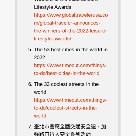
Lifestyle Awards
https://www.globaltravelerusa.co
m/global-traveler-announces-
the-winners-of-the-2022-leisure-
lifestyle-awards/
The 53 best cities in the world in
2022
https://www.timeout.com/things-
to-do/best-cities-in-the-world
The 33 coolest streets in the
world
https://www.timeout.com/things-
to-do/coolest-streets-in-the-
world
臺北市響應全國交通安全週，加
強路口行人安全系列活動