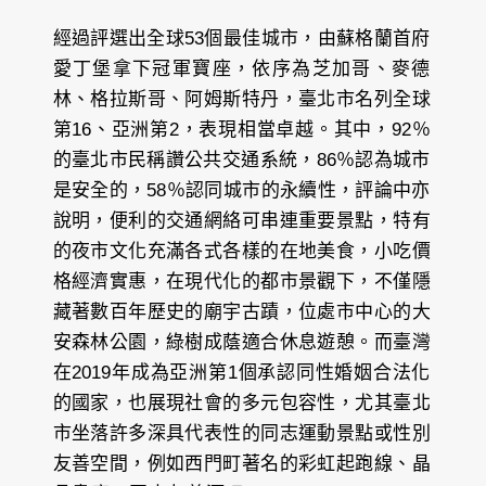
經過評選出全球53個最佳城市，由蘇格蘭首府
愛丁堡拿下冠軍寶座，依序為芝加哥、麥德
林、格拉斯哥、阿姆斯特丹，臺北市名列全球
第16、亞洲第2，表現相當卓越。其中，92％
的臺北市民稱讚公共交通系統，86％認為城市
是安全的，58％認同城市的永續性，評論中亦
說明，便利的交通網絡可串連重要景點，特有
的夜市文化充滿各式各樣的在地美食，小吃價
格經濟實惠，在現代化的都市景觀下，不僅隱
藏著數百年歷史的廟宇古蹟，位處市中心的大
安森林公園，綠樹成蔭適合休息遊憩。而臺灣
在2019年成為亞洲第1個承認同性婚姻合法化
的國家，也展現社會的多元包容性，尤其臺北
市坐落許多深具代表性的同志運動景點或性別
友善空間，例如西門町著名的彩虹起跑線、晶