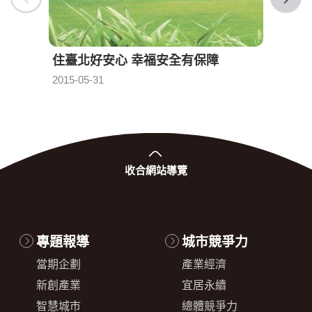
住臺北好安心 幸福安全有保障
臺北
發布日期：
2015-05-31
2015-0
收合
網站導覽
專題報導
城市競爭力
當期企劃
產業經濟
新創產業
宜居永續
智慧城市
總體競爭力