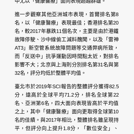
中尤以「健康醫療」面向表現超越群雄。
進一步觀察其他亞洲城市表現，首爾排名第8
名，以「健康醫療」表現最佳；香港排名第20
名，較2017年暴跌11個名次，主要是由於港鐵
故障停駛、沙中線偷工減料醜聞，以及「雷神
AT3」新空管系統故障問題等交通弊病所致，
而「反送中」抗爭運動因時間點太近，對排名
影響不大；北京與上海則分別排名第31名與第
32名，評分均低於整體平均值。
臺北市
於2019年SCI報告的整體評分獲得82.5
分，遠高於全球平均71.2分，排名全球第22
名、亞洲第6名，四大面向表現皆高於平均值
之上，其中「健康醫療」面向更取得全球第10
名的佳績。與2017年相比，整體排名雖呈現持
平，但評分向上提升1.8分，「數位安全」、