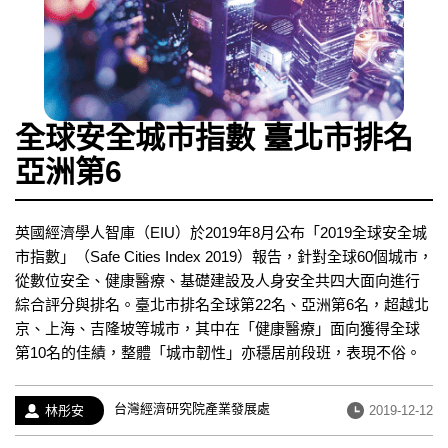
全球安全城市指數 臺北市排名
亞洲第6
英國經濟學人智庫（EIU）於2019年8月公布「2019全球安全城
市指數」（Safe Cities Index 2019）報告，針對全球60個城市，
從數位安全、健康醫療、基礎建設及人身安全共四大面向進行
綜合評分與排名。臺北市排名全球第22名、亞洲第6名，超越北
京、上海、吉隆坡等城市，其中在「健康醫療」面向獲得全球
第10名的佳績，整體「城市韌性」亦穩居前段班，表現不俗。
經
台灣經濟研究院產業發展處
作
發
林彤安
2019-12-12
歷：
者：
布