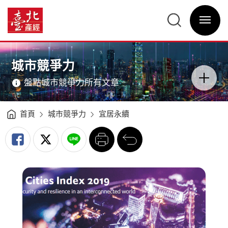
全
球
臺
安
北
全
選
產
城
單
經
市
開
資
指
關
訊
數
網
臺
網
主
北
站
意
市
主
境
排
選
區
城市競爭力
名
單
分
亞
類
洲
開
第
盤點城市競爭力所有文章
關
6
-
臺
北
產
經
首頁
城市競爭力
宜居永續
資
訊
網
列
回
印
前
一
頁