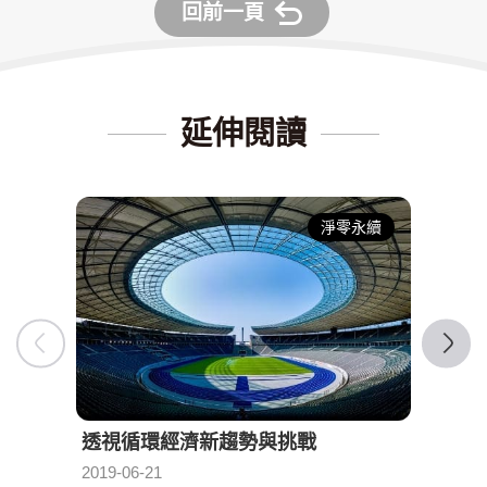
回前一頁
延伸閱讀
淨零永續
透視循環經濟新趨勢與挑戰
迎向
發布日期：
2019-06-21
2019-0