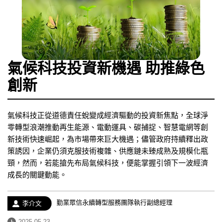
氣候科技投資新機遇 助推綠色
創新
氣候科技正從道德責任蛻變成經濟驅動的投資新焦點，全球淨
零轉型浪潮推動再生能源、電動運具、碳捕捉、智慧電網等創
新技術快速崛起，為市場帶來巨大機遇；儘管政府持續釋出政
策誘因，企業仍須克服技術複雜、供應鏈未臻成熟及規模化瓶
頸，然而，若能搶先布局氣候科技，便能掌握引領下一波經濟
成長的關鍵動能。
經
勤業眾信永續轉型服務團隊執行副總經理
作
李介文
歷：
者：
發
2025-05-23