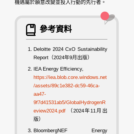
機遇屬於願意改變並投入行動的先行者。
參考資料
Deloitte 2024 CxO Sustainability
Report（2024年9月出版）
IEA Energy Efficiency,
https://iea.blob.core.windows.net
/assets/89c1e382-dc59-46ca-
aa47-
9f7d41531ab5/GlobalHydrogenR
eview2024.pdf
（2024年11月出
版）
BloombergNEF Energy