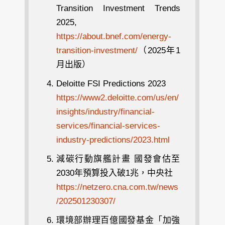
Transition Investment Trends
2025,
https://about.bnef.com/energy-
transition-investment/
（2025年1
月出版）
Deloitte FSI Predictions 2023
https://www2.deloitte.com/us/en/
insights/industry/financial-
services/financial-services-
industry-predictions/2023.html
減碳行動旗艦計畫 國發會估至
2030年預算投入破1兆，中央社
https://netzero.cna.com.tw/news
/202501230307/
環境部辦理百億國發基金「加強