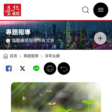
氣
候
臺
科
北
技
選
產
投
單
經
資
開
資
新
關
訊
機
網
遇
網
主
助
站
意
推
主
境
綠
選
區
專題報導
色
單
分
創
類
新
開
-
盤點專題報導所有文章
關
臺
北
產
經
資
訊
首頁
專題報導
淨零永續
網
列
回
印
前
一
頁