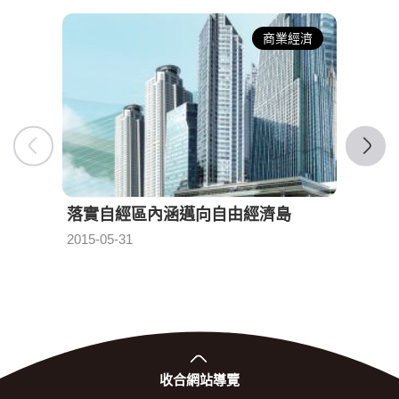
商業經濟
落實自經區內涵邁向自由經濟島
自由
2015-05-31
2015-0
發布日期：
收合
網站導覽