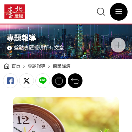
數
位
臺
零
北
售
選
產
時
單
經
代
開
資
翻
關
訊
轉
網
商
網
主
業
站
意
新
主
境
思
選
區
專題報導
維
單
分
-
類
臺
開
北
盤點專題報導所有文章
關
產
經
資
訊
網
首頁
專題報導
商業經濟
列
回
印
前
一
頁