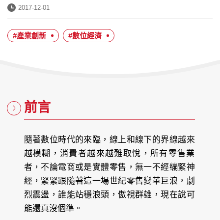
發
2017-12-01
布
日
#產業創新
#數位經濟
期：
前言
隨著數位時代的來臨，線上和線下的界線越來
越模糊，消費者越來越難取悅，所有零售業
者，不論電商或是實體零售，無一不經繃緊神
經，緊緊跟隨著這一場世紀零售變革巨浪，劇
烈震盪，誰能站穩浪頭，傲視群雄，現在說可
能還真沒個準。