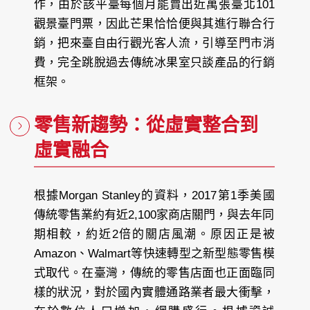
作，由於該平臺每個月能賣出近萬張臺北101
觀景臺門票，因此芒果恰恰便與其進行聯合行
銷，把來臺自由行觀光客人流，引導至門市消
費，完全跳脫過去傳統冰果室只談產品的行銷
框架。
零售新趨勢：從虛實整合到
虛實融合
根據Morgan Stanley的資料，2017第1季美國
傳統零售業約有近2,100家商店關門，與去年同
期相較，約近2倍的關店風潮。原因正是被
Amazon、Walmart等快速轉型之新型態零售模
式取代。在臺灣，傳統的零售店面也正面臨同
樣的狀況，對於國內實體通路業者最大衝擊，