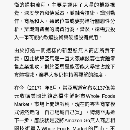
衛的購物流程，主要是運用了大量的機器視
覺、深度學習和傳感器，並融合技術、識別動
作、商品和人，通過位置或姿勢進行關聯性分
析，辨識消費者的購買行為。當然，還需要投
入一筆可觀的軟體技術與硬體設備費用。
由於打造一間這樣的新型態無人商店所費不
貲，因此就算亞馬遜一直大張旗鼓要往實體零
售產業進攻，對於亞馬遜能否能大舉搶占線下
實體場域，業界大多仍抱持著觀望的態度。
在今（2017）年6月，當亞馬遜宣布以137億美
元收購美國連鎖高檔生鮮超市Whole Foods
Market，市場上開始戲稱，現在的零售商業模
式儼然走向「自己場域自己買」，猜測亞馬遜
下一步，應該就是要將Amazon Go無人商店相
關技術導入Whole Foods Market的門市。不