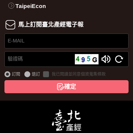
TaipeiEcon
馬上訂閱臺北產經電子報
E-
MAIL
驗
證
訂閱
退訂
我已閱讀並同意個資蒐集條款
碼
確定