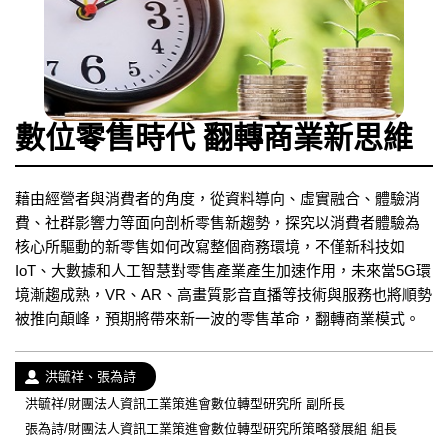
數位零售時代 翻轉商業新思維
藉由經營者與消費者的角度，從資料導向、虛實融合、體驗消
費、社群影響力等面向剖析零售新趨勢，探究以消費者體驗為
核心所驅動的新零售如何改寫整個商務環境，不僅新科技如
IoT、大數據和人工智慧對零售產業產生加速作用，未來當5G環
境漸趨成熟，VR、AR、高畫質影音直播等技術與服務也將順勢
被推向顛峰，預期將帶來新一波的零售革命，翻轉商業模式。
作
洪毓祥、張為詩
者：
經
洪毓祥/財團法人資訊工業策進會數位轉型研究所 副所長
歷：
張為詩/財團法人資訊工業策進會數位轉型研究所策略發展組 組長