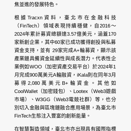
焦並進的發展特色。
根據Tracxn資料，臺北市在金融科技
（FinTech）領域表現持續穩健，自2016～
2024年累計募資總額達3.57億美元，涵蓋170
家新創企業，其中60家已成功獲得創投與私募
資金支持，並有 29家完成A+輪募資，顯示該
產業鏈具備資金延續性與成長潛力。代表性企
業例如WOO（加密資產交易平台）於2024年1
月完成900萬美元A輪融資，iKala則在同年3月
募得2,080萬美元B+輪資金。其他如
CoolWallet（加密錢包）、Lootex（Web3遊戲
市場）、W3GG（Web3電競社群）等，也分
別切入金融與區塊鏈融合應用場景，為臺北市
FinTech生態注入豐富的創新能量。
在智慧製造領域，臺北市亦出現具有國際指標