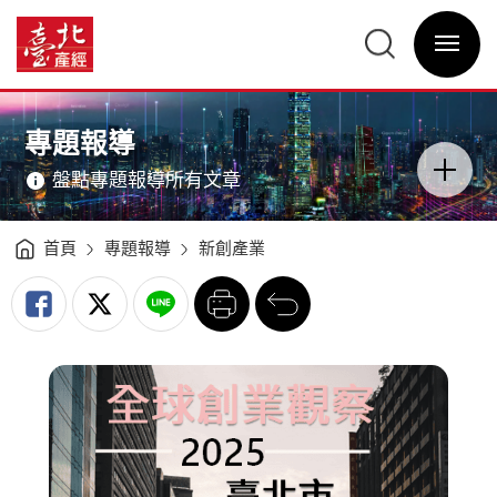
2025
全
臺
球
北
創
選
產
業
單
經
觀
開
資
察
關
訊
—
網
臺
網
主
北
站
意
市
主
境
-
選
區
專題報導
臺
單
分
北
類
產
開
經
盤點專題報導所有文章
關
資
訊
網
首頁
專題報導
新創產業
列
回
印
前
一
頁