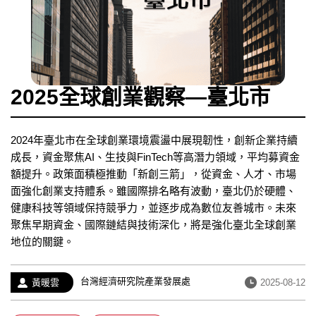
2025全球創業觀察—臺北市
2024年臺北市在全球創業環境震盪中展現韌性，創新企業持續
成長，資金聚焦AI、生技與FinTech等高潛力領域，平均募資金
額提升。政策面積極推動「新創三箭」，從資金、人才、市場
面強化創業支持體系。雖國際排名略有波動，臺北仍於硬體、
健康科技等領域保持競爭力，並逐步成為數位友善城市。未來
聚焦早期資金、國際鏈結與技術深化，將是強化臺北全球創業
地位的關鍵。
經
台灣經濟研究院產業發展處
作
發
黃暖雲
2025-08-12
歷：
者：
布