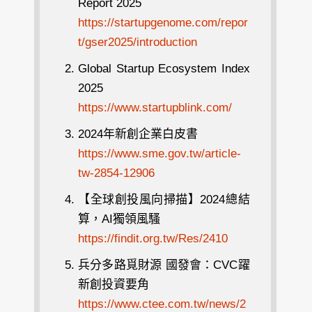
Report 2025
https://startupgenome.com/repor
t/gser2025/introduction
Global Startup Ecosystem Index
2025
https://www.startupblink.com/
2024年新創企業白皮書
https://www.sme.gov.tw/article-
tw-2854-12906
【全球創投風向掃描】2024總結
算，AI獨領風騷
https://findit.org.tw/Res/2410
兵分多路覓財源 國發會：CVC躍
新創投資要角
https://www.ctee.com.tw/news/2