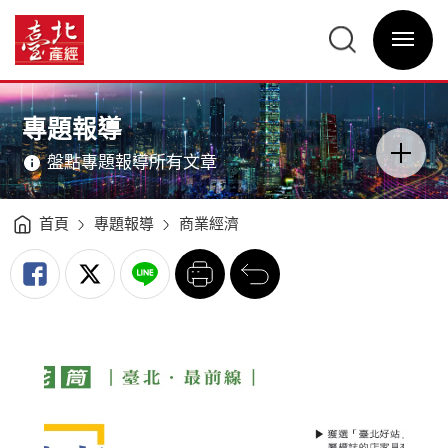
創
意
臺
挖
北
寶
選
產
漫
單
經
遊
開
資
臺
關
訊
北
網
好
網
主
站
站
意
-
主
境
臺
選
區
專題報導
北
單
分
產
類
經
開
資
盤點專題報導所有文章
關
訊
網
首頁
專題報導
商業經濟
列
回
印
前
一
頁