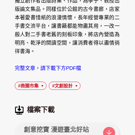
獨立創作者出版詩集、作品，為學子、教授出
版論文集品。同樣位於公館的古今書廊，店家
本著愛書惜紙的浪漫情懷，長年經營專業的二
手書交流平台，讓書籍都能物盡其用，一改一
般人對二手書老舊的刻板印象，將店內營造為
明亮、乾淨的閱讀空間，讓消費者得以盡情徜
徉書海。
完整文章，請下載下方PDF檔
#商圈市集
#文創設計
檔案下載
創意挖寶 漫遊臺北好站