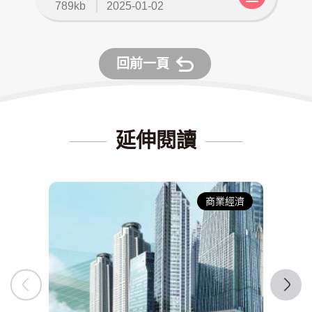
檔
更
789kb
2025-01-02
案
新
大
日
小
期
回前一頁
：
：
延伸閱讀
商業經濟