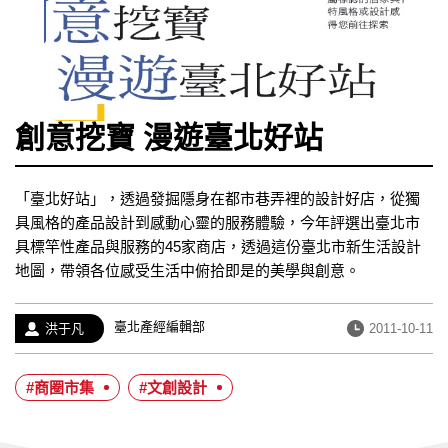
創意挖寶 漫遊臺北好站
「臺北好站」，透過發掘隱身在都市巷弄裡的設計好店，從獨
具風格的產品設計到感動心靈的服務體驗，今年評選出臺北市
具標竿性產品與服務的45家商店，透過這份臺北市新生活設計
地圖，帶領各位感受生活中俯拾即是的美學與創意。
經
臺北產經編輯部
作
發
洪于凡
2011-10-11
歷：
者：
布
日
#商圈市集
#文創設計
期：