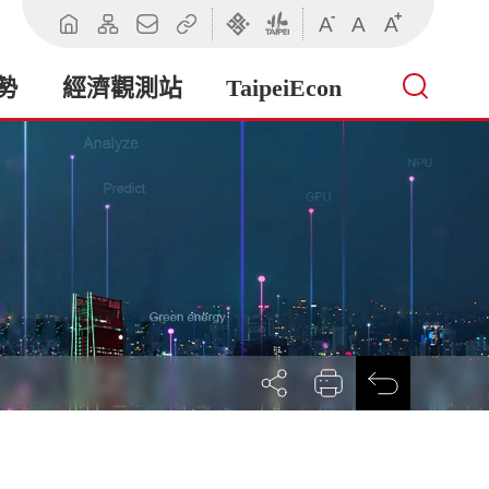
-
+
A
A
A
回
網
聯
相
臺
臺
首
站
絡
關
北
北
頁
導
我
連
市
市
勢
經濟觀測站
TaipeiEcon
覽
們
結
政
政
府
府
產
業
發
展
局
展
列
回
開
印
前
社
一
群
頁
按
鈕