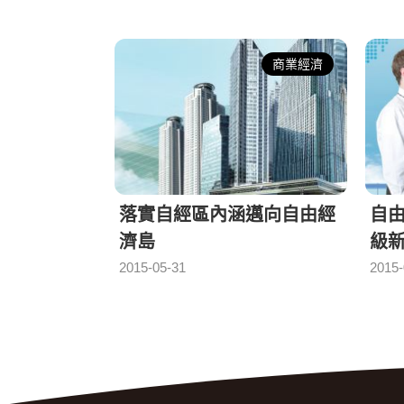
商業經濟
落實自經區內涵邁向自由經
自
濟島
級
日期：
2015-05-31
2015-