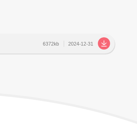
檔
更
6372kb
2024-12-31
案
新
大
日
小
期
：
：