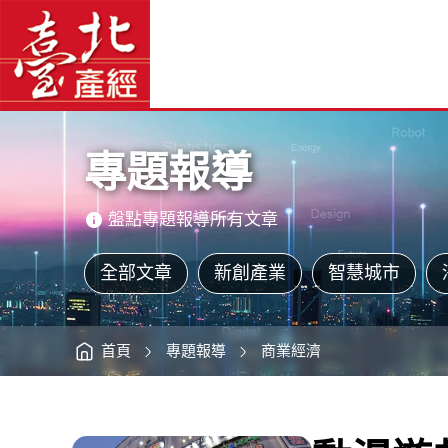
動
臺
漫
北
遊
產
戲
經
的
資
人
訊
網
間
網
站
天
主
堂
選
－
單
秋
葉
主
原
意
-
境
臺
區
北
專題報導
產
經
資
訊
網
盤點專題報導所有文章
全部文章
新創產業
智慧城市
首頁
專題報導
商業經濟
:::