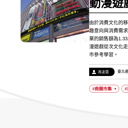
動漫遊
由於消費文化的移
趣意向與消費需求
業的銷售額為1.
漫遊戲從次文化走
市參考學習。
經
臺北
作
馮凌慧
歷：
者：
#商圈市集