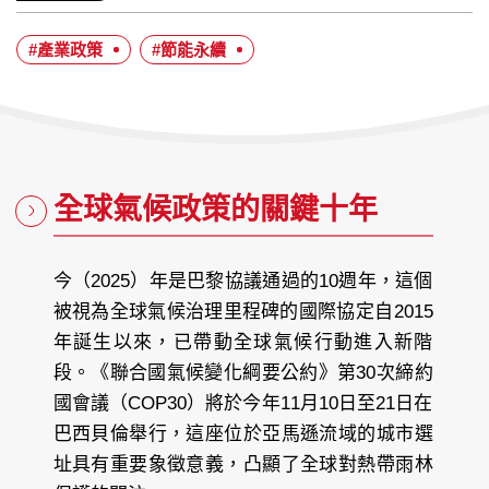
歷：
者：
布
日
#產業政策
#節能永續
期：
全球氣候政策的關鍵十年
今（2025）年是巴黎協議通過的10週年，這個
被視為全球氣候治理里程碑的國際協定自2015
年誕生以來，已帶動全球氣候行動進入新階
段。《聯合國氣候變化綱要公約》第30次締約
國會議（COP30）將於今年11月10日至21日在
巴西貝倫舉行，這座位於亞馬遜流域的城市選
址具有重要象徵意義，凸顯了全球對熱帶雨林