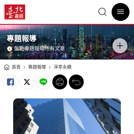
綠
色
臺
治
北
理
選
產
新
單
經
時
開
資
代
關
訊
政
網
策
網
主
引
站
意
領
主
境
氣
選
區
專題報導
候
單
分
科
類
技
開
轉
盤點專題報導所有文章
關
型
-
臺
北
產
經
首頁
專題報導
淨零永續
資
訊
網
列
回
印
前
一
頁