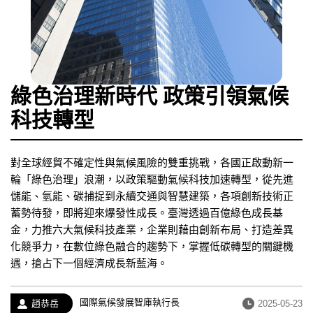
綠色治理新時代 政策引領氣候
科技轉型
對全球經貿不確定性與氣候風險的雙重挑戰，各國正啟動新一
輪「綠色治理」浪潮，以政策驅動氣候科技加速轉型，從先進
儲能、氫能、碳捕捉到永續交通與智慧建築，各項創新技術正
蓄勢待發，即將迎來爆發性成長。臺灣透過百億綠色成長基
金，力推六大氣候科技產業，企業則藉由創新布局、打造差異
化競爭力，在數位綠色融合的趨勢下，掌握低碳轉型的關鍵機
遇，搶占下一個經濟成長新藍海。
經
國際氣候發展智庫執行長
作
發
趙恭岳
2025-05-23