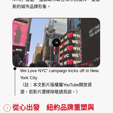
新的城市品牌形象。
W
e
L
o
v
e
N
Y
C
'
c
a
m
p
a
i
g
n
k
i
c
We Love NYC' campaign kicks off in New
k
s
York City
o
f
f
（註：本文影片版權屬YouTube開放資
i
n
N
源，若影片遭移除敬請見諒。）
e
w
Y
o
r
k
從心出發 紐約品牌重塑與
C
i
t