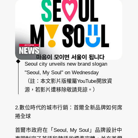
S
e
o
u
l
c
i
t
y
u
n
v
e
i
l
s
n
e
w
b
r
Seoul city unveils new brand slogan
a
n
"Seoul, My Soul" on Wednesday
d
s
l
（註：本文影片版權屬YouTube開放資
o
g
a
源，若影片遭移除敬請見諒。）
n
2.數位時代的城市行銷：首爾全新品牌如何席
捲全球
首爾市政府在「Seoul, My Soul」品牌設計中