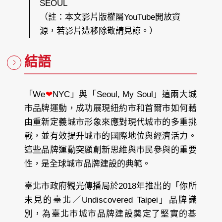
SEOUL
U
I
N
（註：本文影片版權屬YouTube開放資
S
E
O
源，若影片遭移除敬請見諒。）
U
L
結語
「We
❤
NYC」與「Seoul, My Soul」這兩大城
市品牌運動，成功展現紐約市和首爾市如何藉
由重新定義城市形象來應對現代城市的多重挑
戰，並有效提升城市的國際地位與經濟活力。
這些品牌運動突顯創新思維與市民參與的重要
性，是全球城市品牌建設的典範。
臺北市政府觀光傳播局於2018年推出的「你所
未見的臺北／Undiscovered Taipei」品牌識
別，為臺北市城市品牌建設奠定了堅實的基