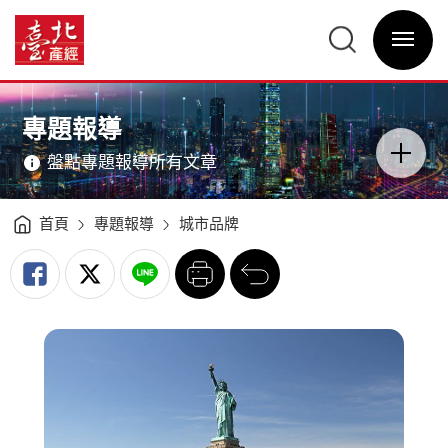
城
市
臺
品
北
牌
選
產
翻
單
經
新
開
資
與
關
訊
重
網
塑
網
主
—
站
意
美
主
境
國
選
區
專題報導
紐
單
分
約
類
（New
開
York）、
盤點專題報導所有文章
關
韓
國
首
爾
（Seoul）
-
首頁
專題報導
城市品牌
臺
北
產
列
回
經
印
前
資
一
訊
頁
網