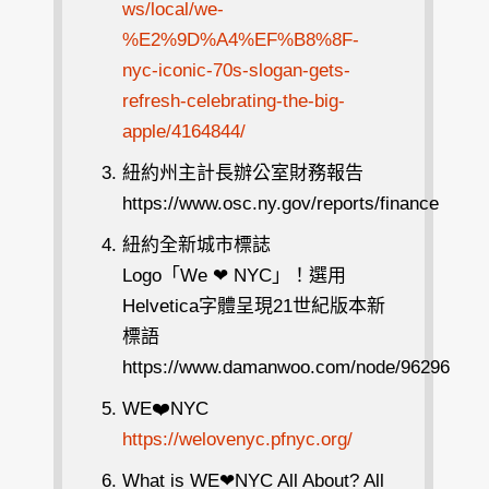
ws/local/we-
%E2%9D%A4%EF%B8%8F-
nyc-iconic-70s-slogan-gets-
refresh-celebrating-the-big-
apple/4164844/
紐約州主計長辦公室財務報告
https://www.osc.ny.gov/reports/finance
紐約全新城市標誌
Logo「We ❤ NYC」！選用
Helvetica字體呈現21世紀版本新
標語
https://www.damanwoo.com/node/96296
WE❤️NYC
https://welovenyc.pfnyc.org/
What is WE❤NYC All About? All