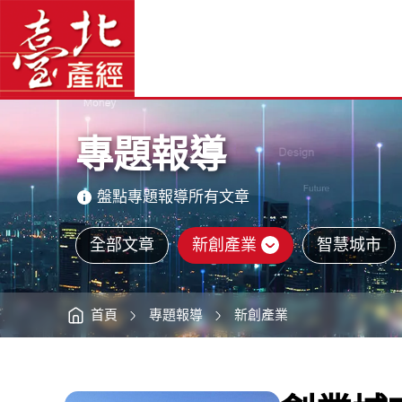
創
臺
業
北
城
產
市
經
觀
資
測
訊
網
—
網
站
奧
主
斯
選
汀
單
-
臺
主
北
意
產
境
經
區
資
專題報導
訊
網
盤點專題報導所有文章
全部文章
新創產業
智慧城市
首頁
專題報導
新創產業
:::