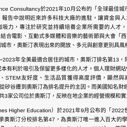
onsultancy於2021年10月公布的「全球最佳城市」（20
5，報告中說明近來許多科技大廠的進駐，讓資金與
Austin）具有人才磁吸力，專注於研究並持續培養企業所需要
聞名的奧斯汀，結合電影、互動式多媒體和音樂的藝術節與大會「西南偏南
國城市，奧斯汀表現出來的開放、多元與創意更別具風
ort評選2022～2023年全美最適合居住的城市，奧斯汀排
利於吸引及保留更多樣化的人才。個人理財網站Walle
、STEM友好度、生活品質獲得高度評價，顯然
021年從矽谷遷到奧斯汀為排名提升的主因。而美國知名財經
a、Oracle共3家公司位於奧斯汀，反映在地企業的經營規模
er Education）於2021年9月公布的「2022世界大學
州大學奧斯汀分校排名第47，為奧斯汀唯一進入百大