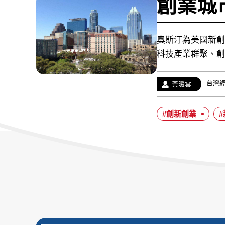
創業城
奧斯汀為美國新創
科技產業群聚、創
經
台灣
作
黃暖雲
歷：
者：
#創新創業