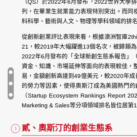
（QS）於2022年6月發布「2022世界大學排名」
列，在畢業生就業能力表現特別突出。而同樣在U.S
料科學、藝術與人文、物理等學科領域的排
從創新創業評比表現來看，根據澳洲智庫2thinkno
21，較2019年大幅躍進13個名次，被歸類為
2022年6月發布的「全球新創生態系報告」（Globa
資金、知識、市場延伸等面向的表現較佳，整體
易，金額創新高達到49億美元，較2020年成
的勞力等因素，使得奧斯汀成為美國熱門的創業城
文
章
導
覽
（Startup Ecosystem Rankings
Marketing & Sales等分項領域排名皆位居第
貳、奧斯汀的創業生態系