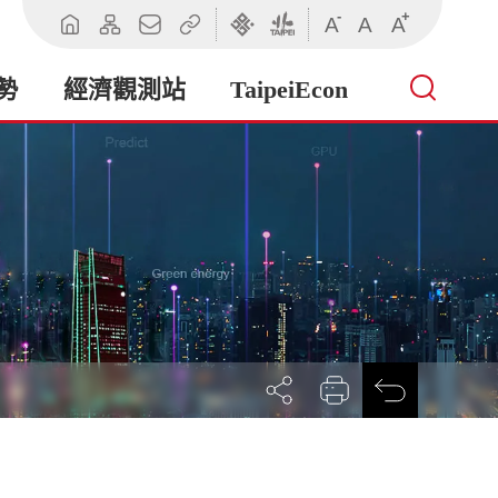
-
+
A
A
A
回
網
聯
相
臺
臺
首
站
絡
關
北
北
頁
導
我
連
市
市
勢
經濟觀測站
TaipeiEcon
覽
們
結
政
政
府
府
產
業
發
展
局
展
列
回
開
印
前
社
一
群
頁
按
鈕