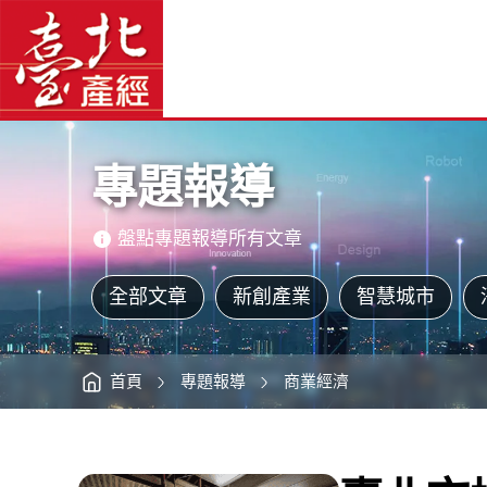
臺
臺
北
北
市
產
場
經
大
資
改
訊
網
造
網
站
老
主
市
選
場
單
再
現
主
新
意
味
境
道
區
-
專題報導
臺
北
產
經
資
訊
盤點專題報導所有文章
網
全部文章
新創產業
智慧城市
首頁
專題報導
商業經濟
:::