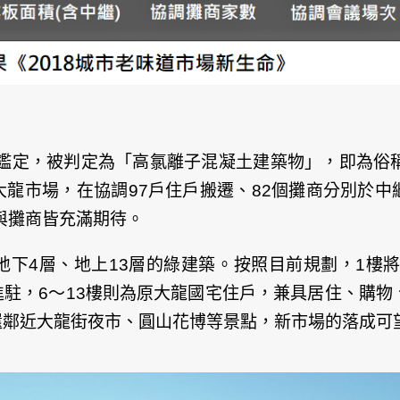
會鑑定，被判定為「高氯離子混凝土建築物」，即為俗
龍市場，在協調97戶住戶搬遷、82個攤商分別於中繼
與攤商皆充滿期待。
下4層、地上13層的綠建築。按照目前規劃，1樓將
駐，6～13樓則為原大龍國宅住戶，兼具居住、購物
還鄰近大龍街夜市、圓山花博等景點，新市場的落成可