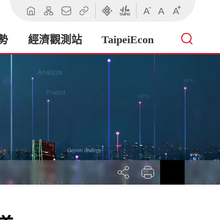
-
+
A
A
A
回
網
聯
相
臺
臺
首
站
絡
關
北
北
頁
導
我
連
市
市
勢
經濟觀測站
TaipeiEcon
覽
們
結
政
政
府
府
產
業
發
展
局
展
列
回
開
印
前
社
一
群
頁
按
鈕