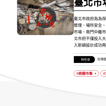
臺北市
臺北市政府為為保
管理、場所安全、
市場、南門中繼市
北市府不僅投入大
入新穎設計成功
經
台灣
作
林彤安
歷：
者：
#商圈市集