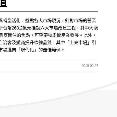
道
與轉型活化，盤點各大市場現況，針對市場的營業
台幣263.2億元推動六大市場改建工程，其中大龍
與攤商關注的焦點，可望帶動周遭產業發展。此外，
自治會及攤商提升軟體品質，其中「士東市場」引
市場邁向「現代化」的最佳範例。
發
2019-09-27
布
日
期：