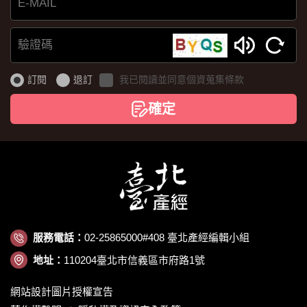
E-
MAIL
驗
證
訂閱
退訂
我已閱讀並同意個資蒐集條款
碼
確定
服務電話：
02-25865000#408 臺北產經編輯小組
地址：
110204臺北市信義區市府路1號
網站設計圖片授權宣告