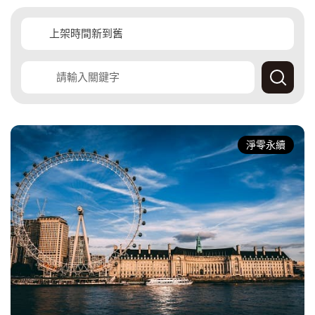
覽
覽
查
詢
產
經
淨零永續
快
訊
資
料