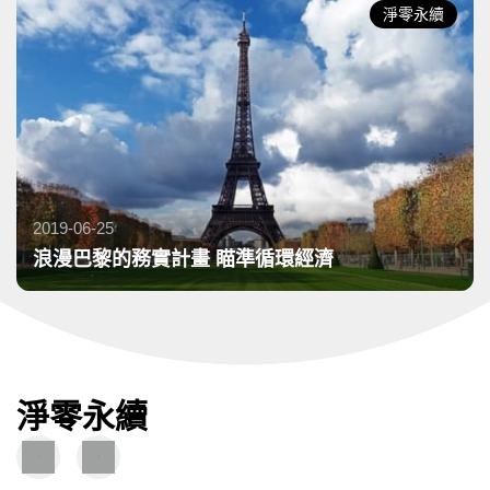
淨零永續
2019-06-25
發布日期：
浪漫巴黎的務實計畫 瞄準循環經濟
淨零永續
圖
圖
文
片
導
導