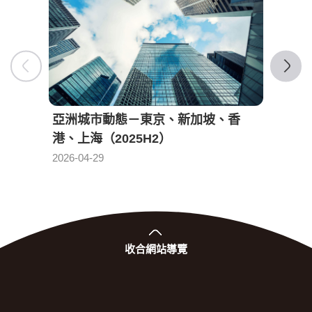
亞洲城市動態－東京、新加坡、香
亞洲
港、上海（2025H2）
港、上
發布日期：
2026-04-29
2025-0
收合
網站導覽