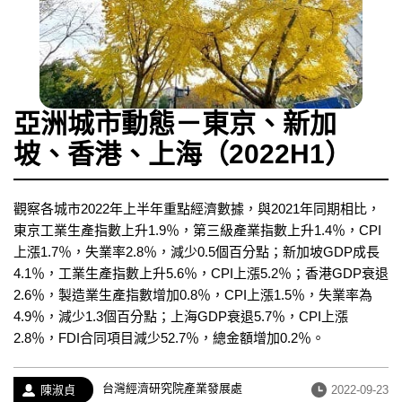
亞洲城市動態－東京、新加
坡、香港、上海（2022H1）
觀察各城市2022年上半年重點經濟數據，與2021年同期相比，
東京工業生產指數上升1.9％，第三級產業指數上升1.4％，CPI
上漲1.7％，失業率2.8％，減少0.5個百分點；新加坡GDP成長
4.1％，工業生產指數上升5.6％，CPI上漲5.2％；香港GDP衰退
2.6％，製造業生產指數增加0.8％，CPI上漲1.5％，失業率為
4.9％，減少1.3個百分點；上海GDP衰退5.7％，CPI上漲
2.8％，FDI合同項目減少52.7％，總金額增加0.2％。
經
台灣經濟研究院產業發展處
作
發
陳淑貞
2022-09-23