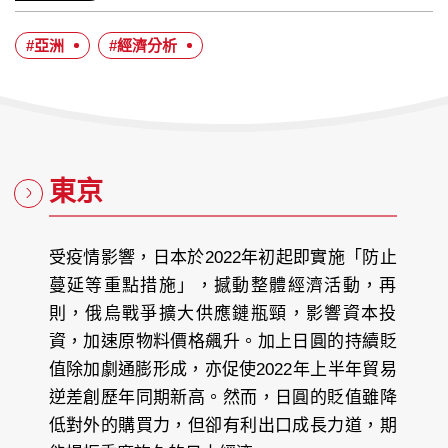
歷：
者：
布
日
#亞洲
#經濟分析
期：
東京
受疫情影響，日本於2022年初起即實施「防止
蔓延等重點措施」，撼動整體經濟活動，再
則，俄烏戰爭擴大供應鏈瓶頸，影響資本投
資，加速原物料價格飆升。加上日圓的持續貶
值除加劇通膨形成，亦促使2022年上半年貿易
逆差創歷年同期新高。然而，日圓的貶值雖降
低對外的購買力，但卻有利出口成長力道，期