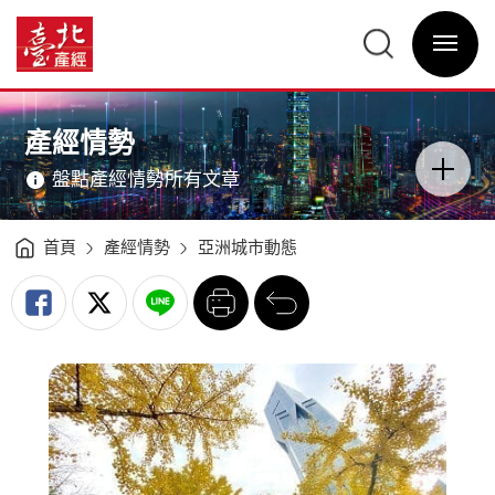
亞
洲
臺
城
北
市
選
產
動
單
經
態
開
資
－
關
訊
東
網
京、
網
主
新
站
意
加
主
境
坡、
選
區
產經情勢
香
單
分
港、
類
上
開
海
盤點產經情勢所有文章
關
（2022H1）
-
臺
北
產
經
首頁
產經情勢
亞洲城市動態
資
訊
網
列
回
印
前
一
頁