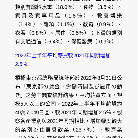
類別有燃料水電（18.0％）、食物（3.5％）、
家具及家事用品（1.8％）、教養娛樂
（1.4％）、雜項（1.1％）、教育（0.9％）、
衣著（0.8％）、居住（0.5％）；下滑的類別
有交通通信（-6.4％）、保健醫療（-0.9％）。
2022年上半年平均薪資較2021年同期增加
2.5％
根據東京都總務局統計部於2022年8月31日公
布「東京都の賃金、労働時間及び雇用の動
き」之勞工調查統計結果，平均薪資方面，規
模5人以上的公司，2022年上半年平均薪資約
40萬7,049日圓，較2021年同期增加2.5％。觀
察各產業別與2021年同期相比，增加幅度較大
的業別為住宿餐飲業（23.7％）、教育業