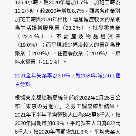
126.4小時，較2020年增加1.7％，加班工時為
11.2小時，較2020年增加8.7％。觀察各產業別
加班工時與2020年相比，增加幅度較大的業別
為生活娛樂服務業（23.2％）、批發零售業
（22.4％）、不動產及物品租賃業
（19.0％）；而呈現減少幅度較大的業別為建
築業（-20.9％）、住宿餐飲業（-20.9％）、燃
料水電業（-11.1％）。
2021全年失業率為3.0％，較2020年減少0.1個
百分點
根據東京都總務局統計部於2022年2月28日公
布「東京の労働力」之勞工調查統計結果，
2021年下半年平均勞動人口為845萬8千人，較
2020年同期增加0.8％，平均就業人口為822萬
8千人，較2020年同期增加1.3％。平均失業人