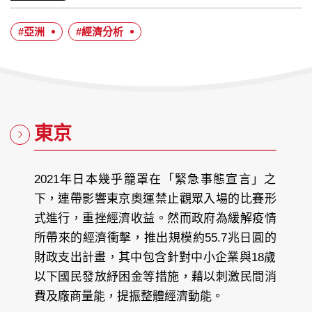
歷：
者：
布
日
#亞洲
#經濟分析
期：
東京
2021年日本幾乎籠罩在「緊急事態宣言」之
下，連帶影響東京奧運禁止觀眾入場的比賽形
式進行，重挫經濟收益。然而政府為緩解疫情
所帶來的經濟衝擊，推出規模約55.7兆日圓的
財政支出計畫，其中包含針對中小企業與18歲
以下國民發放紓困金等措施，藉以刺激民間消
費及廠商量能，提振整體經濟動能。