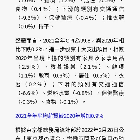
（1.6％）、雜項（1.2％）、居住（0.5％）、
食物（0.4％）；下滑的類別有交通通信
（-9.3％）、保健醫療（-0.4％）；惟衣著
（0.0％）持平。
整體而言，2021全年CPI為99.8，與2020年相
比下跌0.2％。進一步觀察十大支出項目，相較
2020年呈現上揚的類別有家具及家事用品
（2.5％）、教養娛樂（2.1％）、雜項
（1.1％）教育（0.6％）、居住（0.5％）、衣
著（0.2％）；下滑的類別有交通通信
（-6.6％）、燃料水電（-0.8％）、保健醫療
（-0.3％）、食物（-0.1％）。
2021全年平均薪資較2020年增加0.9％
根據東京都總務局統計部於2022年2月28日公
布「東京都の賃金、労働時間及び雇用の動