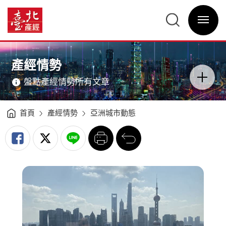
亞
洲
臺
城
北
市
選
產
動
單
經
態
開
資
－
關
訊
東
網
京、
網
主
新
站
意
加
主
境
坡、
選
區
產經情勢
香
單
分
港、
類
上
開
海
盤點產經情勢所有文章
關
（2021H2）
-
臺
北
產
經
首頁
產經情勢
亞洲城市動態
資
訊
網
列
回
印
前
一
頁