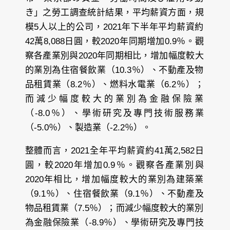
き」之勞工調查統計結果，平均薪資方面，規
模5人以上的公司，2021年下半年平均薪資約
42萬8,088日圓，較2020年同期增加0.9％。觀
察各產業別與2020年同期相比，增加幅度較大
的業別為住宿餐飲業（10.3％）、不動產及物
品租賃業（8.2％）、燃料水電業（6.2％）；
而減少幅度較大的業別為金融保險業
（-8.0％）、學術研究及專門技術服務業
（-5.0％）、製造業（-2.2％）。
整體而言，2021全年平均薪資約41萬2,582日
圓，較2020年增加0.9％。觀察各產業別與
2020年相比，增加幅度較大的業別為建築業
（9.1％）、住宿餐飲業（9.1％）、不動產及
物品租賃業（7.5％）；而減少幅度較大的業別
為金融保險業（-8.9％）、學術研究及專門技