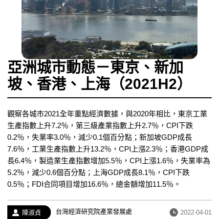
亞洲城市動態－東京、新加
坡、香港、上海（2021H2）
觀察各城市2021全年重點經濟數據，與2020年相比，東京工業
生產指數上升7.2％，第三級產業指數上升2.7％，CPI下跌
0.2％，失業率3.0％，減少0.1個百分點；新加坡GDP成長
7.6％，工業生產指數上升13.2％，CPI上漲2.3％；香港GDP成
長6.4％，製造業生產指數增加5.5％，CPI上漲1.6％，失業率為
5.2％，減少0.6個百分點；上海GDP成長8.1％，CPI下跌
0.5％；FDI合同項目增加16.6％，總金額增加11.5％。
經
台灣經濟研究院產業發展處
作
發
陳淑貞
2022-04-01