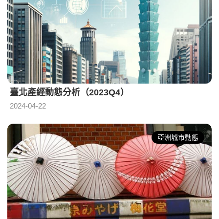
臺北產經動態分析（2023Q4）
2024-04-22
亞洲城市動態