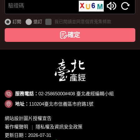
MAIL
驗
證
訂閱
退訂
我已閱讀並同意個資蒐集條款
碼
確定
服務電話：
02-25865000#408 臺北產經編輯小組
地址：
110204臺北市信義區市府路1號
網站設計圖片授權宣告
著作權聲明
隱私權及資訊安全政策
更新日期：2026-07-31