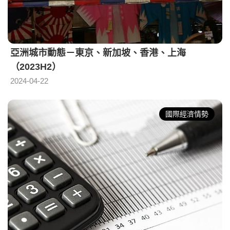
亞洲城市動態－東京、新加坡、香港、上海
（2023H2）
2024-04-22
國際經濟情勢