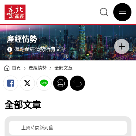
產
經
臺
情
北
勢
選
產
-
單
經
臺
開
資
北
關
訊
產
網
經
網
主
資
站
意
訊
主
境
網
選
區
產經情勢
單
分
類
開
盤點產經情勢所有文章
關
首頁
產經情勢
全部文章
列
回
印
前
一
頁
全部文章