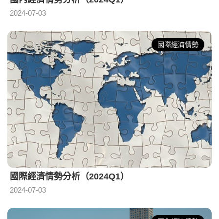
2024-07-03
國際經濟情勢
國際經濟情勢分析（2024Q1）
2024-07-03