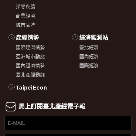
淨零永續
商業經濟
城市品牌
產經情勢
經濟觀測站
國際經濟情勢
臺北經濟
亞洲城市動態
國內經濟
國內經濟情勢
國際經濟
臺北產經動態
TaipeiEcon
馬上訂閱臺北產經電子報
E-