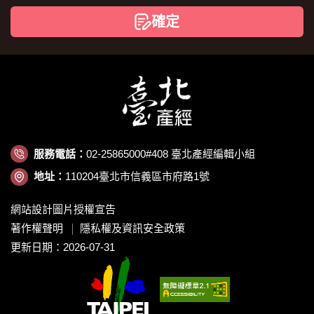
碼
確定
服務電話：
02-25865000#408 臺北產經編輯小組
地址：
110204臺北市信義區市府路1號
網站設計圖片授權宣告
著作權聲明
隱私權及資訊安全政策
更新日期：2026-07-31