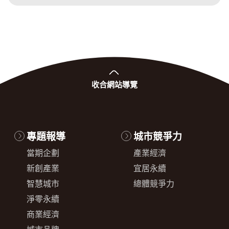
詢
城
市
競
爭
力
資
收合
網站導覽
料
專題報導
城市競爭力
當期企劃
產業經濟
新創產業
宜居永續
智慧城市
總體競爭力
淨零永續
商業經濟