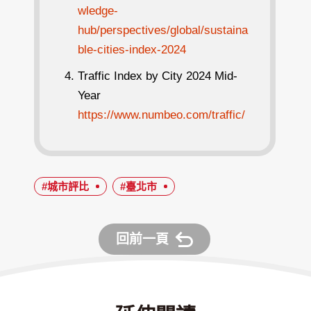
wledge-
hub/perspectives/global/sustaina
ble-cities-index-2024
Traffic Index by City 2024 Mid-
Year
https://www.numbeo.com/traffic/
#城市評比
#臺北市
回前一頁