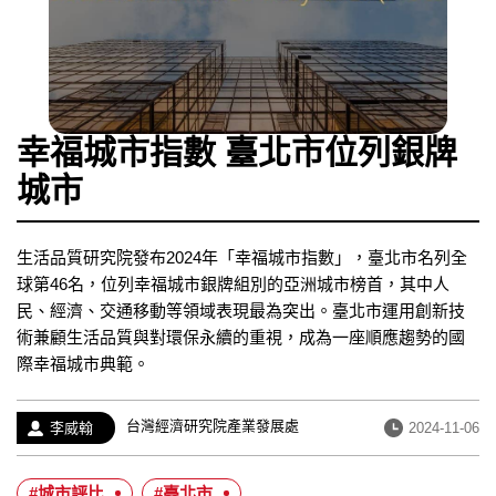
幸福城市指數 臺北市位列銀牌
城市
生活品質研究院發布2024年「幸福城市指數」，臺北市名列全
球第46名，位列幸福城市銀牌組別的亞洲城市榜首，其中人
民、經濟、交通移動等領域表現最為突出。臺北市運用創新技
術兼顧生活品質與對環保永續的重視，成為一座順應趨勢的國
際幸福城市典範。
經
台灣經濟研究院產業發展處
作
發
李威翰
2024-11-06
歷：
者：
布
日
#城市評比
#臺北市