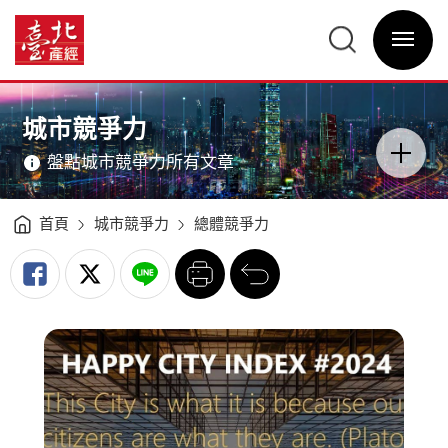
幸
福
臺
城
北
市
選
產
指
單
經
數
開
資
臺
關
訊
北
網
市
網
主
位
站
意
列
主
境
銀
選
區
城市競爭力
牌
單
分
城
類
市
開
-
盤點城市競爭力所有文章
關
臺
北
產
經
資
訊
首頁
城市競爭力
總體競爭力
網
列
回
印
前
一
頁