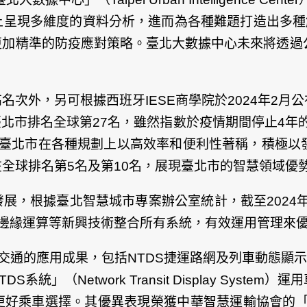
呈現多維度的資料分析，進而為各種難題打造出多種解決
更加精準的防疫應對策略。臺北大數據中心未來將透過
，另可根據西班牙IESE商學院於2024年2月公布的「全球
個城市，臺北市排名全球第27名，雖然指數於疫情期間停止4
，臺北市在各種規劃上以高效率和便利性著稱，積極以
全球排名第5名及第10名，展現臺北市的智慧領域優
展，根據臺北智慧城市專案辦公室統計，截至2024年
I、邊緣運算等新興技術整合所有系統，有效運用管理來
慧交通的應用成果，包括NTDS捷運路網及列車動態顯示
」（Network Transit Display Syst
好乘車選擇。其優異表現榮獲中華智慧運輸協會的「2