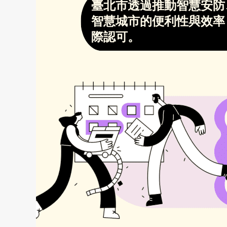
文
章
導
覽