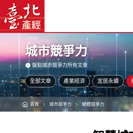
智
臺
慧
北
城
產
市
經
指
資
數
訊
網
臺
網
站
北
主
市
選
排
單
名
大
主
躍
意
進
境
-
區
臺
城市競爭力
北
產
經
資
訊
網
盤點城市競爭力所有文章
全部文章
產業經濟
宜居永續
首頁
城市競爭力
總體競爭力
:::