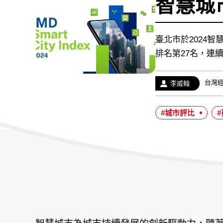
智慧城
臺北市於2024智慧城市
排名第27名，連
經
台灣
作
李威翰
歷：
者：
#城市評比