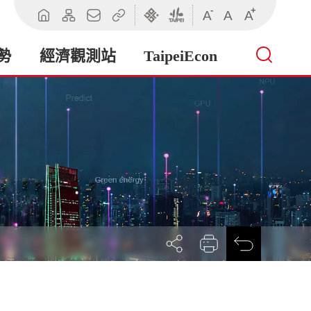
-
+
A
A
A
回
網
聯
相
臺
臺
首
站
絡
關
北
北
頁
導
我
連
市
市
勢
經濟觀測站
TaipeiEcon
覽
們
結
政
政
府
府
產
業
發
展
局
展
列
回
開
印
前
社
一
群
頁
按
鈕