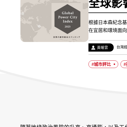
全球影
根據日本森紀念基
在宜居和環境面向
經
台灣
作
黃暖雲
歷：
者：
#城市評比