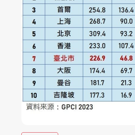
文
章
導
覽