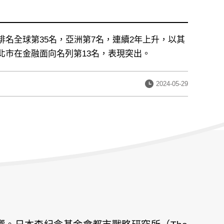
名全球第35名，亞洲第7名，連續2年上升，以其
北市在金融面向名列第13名，表現突出。
發
2024-05-29
布
日
期：