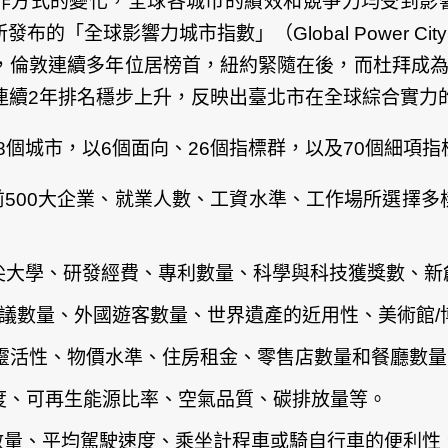
作方式的變化，全球各城市的績效和競爭力均受到影響
3年11月所發布的「全球影響力城市指數」（Global Power 
來，倫敦連續多年位居榜首，紐約緊隨在後，而杜拜成
分，連續2年排名穩步上升，反映出臺北市在全球綜合實力
8個城市，以6個面向、26個指標群，以及70個細項
世界前500大企業、就業人數、工資水準、工作場所選
頂尖大學、研發經費、專利數量、科學與科技獲獎數、新
on）：國際會議數量、外國遊客數量、世界遺產的近用性、美
工作型態靈活性、物價水準、住房租金、零售店數量和餐廳數
度滿意度、可再生能源比率、空氣品質、碳排放量等。
航空乘客數量、平均駕駛速度、乘坐計程車或騎自行車的便利