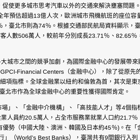
促使更多城市思考汽車以外的交通來解決壅塞問題。另
年預估超過13億人次，歐洲城市飛機航班的座位容量預
9％，臺北市則為74％。根據交通部民航局資料顯示，
旅客人數506萬人，較前年分別成長23.71％、82.
各大城市之間的競爭加劇，為國際金融中心的發展帶來
n）首次發布GPCI-Financial Centers（金融中心），
個細項指標。全球金融業以紐約和倫敦為首，其次是東
顯示臺北市作為全球金融中心的重要性獲得國際肯定。
市場」、「金融中介機構」、「高技能人才」等4個指
人員約20.5萬人，占全市服務業就業人口約21.7
有優勢（中國大陸、澳洲、韓國及日本約45％)。在
行」（World’s Best Banks），臺灣共有9