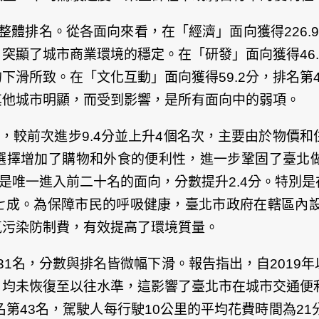
越整體排名。從各面向來看，在「
經濟
」面向獲得226
，突顯了城市商業環境的穩定。在「
研發
」面向獲得46
的下滑所致。在「
文化互動
」面向獲得59.2分，排名
其他城市明顯，而受到影響，是所有面向中的弱項。
2名，較前次進步9.4分並上升4個名次，主要由於物
選擇增加了購物和外食的便利性，進一步鞏固了臺北
名，是唯一進入前二十名的面向，分數提升2.4分。特
七成。為保障市民的呼吸健康，臺北市政府在轄區內設
氣污染防制費，有效提高了環境質量。
名第31名，分數與排名皆微幅下滑。報告指出，自201
均未恢復至以往水準，這影響了臺北市在城市交通便利性
個城市中排名第43名，駕駛人每行駛10公里的平均花費時間