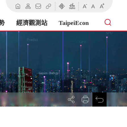
-
+
A
A
A
回
網
聯
相
臺
臺
首
站
絡
關
北
北
頁
導
我
連
市
市
勢
經濟觀測站
TaipeiEcon
覽
們
結
政
政
府
府
產
業
發
展
局
展
列
回
開
印
前
社
一
群
頁
按
鈕