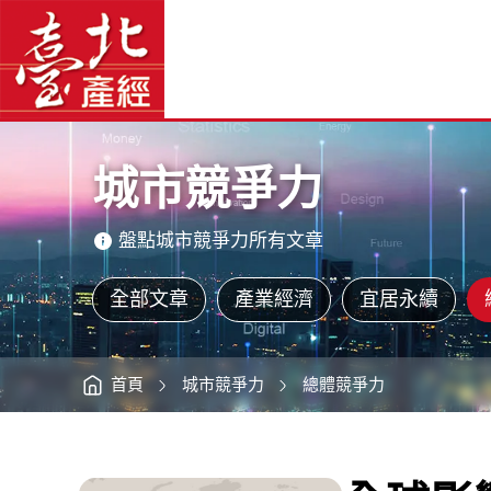
全
臺
球
北
影
產
響
經
力
資
榜
訊
網
單
網
站
臺
主
北
選
市
單
穩
步
主
前
意
進
境
-
區
臺
城市競爭力
北
產
經
資
訊
網
盤點城市競爭力所有文章
全部文章
產業經濟
宜居永續
首頁
城市競爭力
總體競爭力
:::