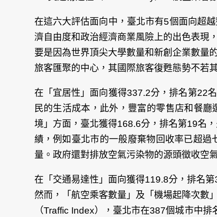
在這六大評估面向中，臺北市有5個面向超
濟自由度和政治經濟商業風險上的出色表現
要是因為世界頂尖大學數量和新創企業數量
旅客匯聚的中心，其國際旅客復甦態勢不若
在「
宜居性
」面向獲得337.2分，排名第2
民的生活成本，此外，豐富的零售店和餐廳
境
」方面，臺北獲得168.6分，排名第19
績，例如臺北市的一般廢棄物回收率已超過
量。政府還對排放空氣污染物的源頭徵收空
在「
交通易達性
」面向獲得119.8分，排
然而，「航空乘客數量」及「機場起降次數」
（Traffic Index），臺北市在387