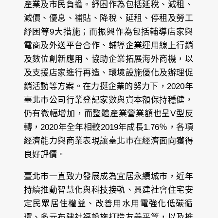
產業及市民負擔。紓困作為包括延稅、減租、
減價、優息、補貼、降稅、延租、停租及勞工
紓困等9大措施；而振興作為包括輔導店家與
電商及外送平台合作、輔導企業運用線上行銷
及數位創新應用、協助企業拓展海外商機，以
及支援店家進行再造、環境設施優化及辦理促
銷活動等方案。在力挺企業的努力下，2020年
臺北市公司行業登記家數與資本額保持穩健，
仍有微幅增加，而整體產業營業額也呈V型反
轉，2020年全年相較2019年成長1.76％，各項
經濟能力與商業表現讓臺北市在經濟面向獲得
良好評價。
臺北市一直致力發展成為宜居永續城市，近年
持續推動智慧化與科技接軌、興建社會住宅安
定民眾居住權益、改善用水用電強化低碳循
環、多元布建社福設施打造友善平等，以及推