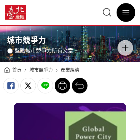
臺
北
臺
城
北
市
選
產
品
單
經
牌
開
資
價
關
訊
值
網
再
網
主
攀
站
意
升
主
境
突
選
區
城市競爭力
破
單
分
3,300
類
億
開
美
盤點城市競爭力所有文章
關
元
-
臺
北
產
經
首頁
城市競爭力
產業經濟
資
訊
網
列
回
印
前
一
頁