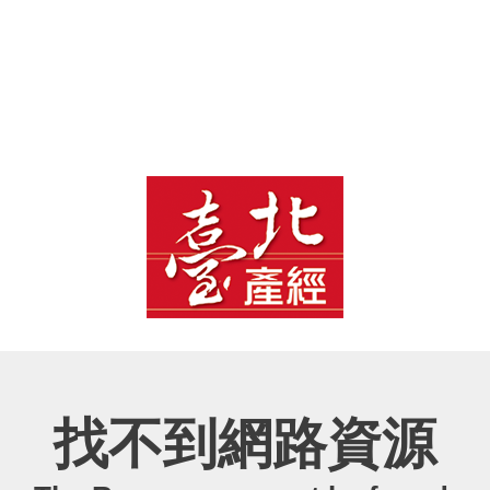
臺
北
產
經
資
訊
網
找不到網路資源