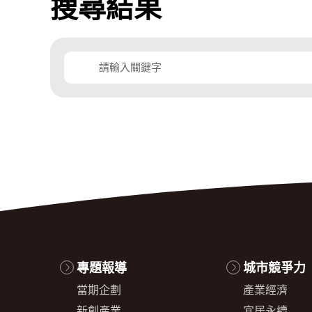
搜尋結果
專題報導
城市競爭力
當期企劃
產業經濟
新創產業
宜居永續