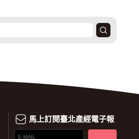
查
詢
城
市
競
爭
力
資
料
馬上訂閱臺北產經電子報