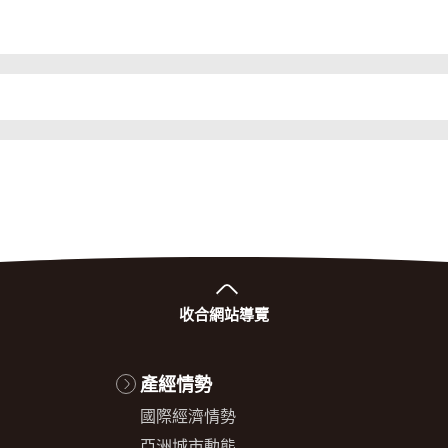
收合
網站導覽
產經情勢
國際經濟情勢
亞洲城市動態