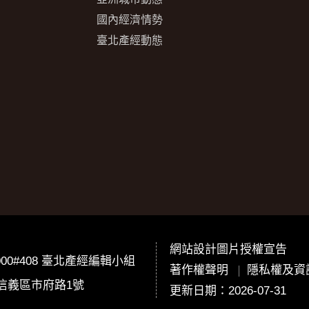
國內經濟情勢
臺北產經動態
網站設計圖片授權宣告
65000#408 臺北產經編輯小組
著作權聲明
隱私權及資
市信義區市府路1號
更新日期：2026-07-31