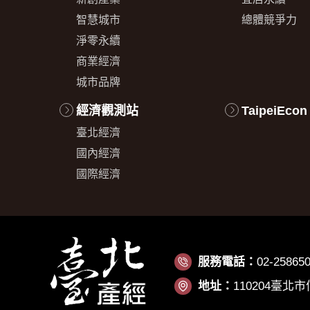
智慧城市
總體競爭力
淨零永續
商業經濟
城市品牌
經濟觀測站
TaipeiEcon
臺北經濟
國內經濟
國際經濟
服務電話：
02-258
地址：
110204臺北